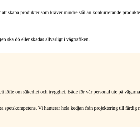
ngar att skapa produkter som kräver mindre stål än konkurrerande produkte
n ska dö eller skadas allvarligt i vägtrafiken.
 löfte om säkerhet och trygghet. Både för vår personal ute på vägarna oc
petskompetens. Vi hanterar hela kedjan från projektering till färdig mo