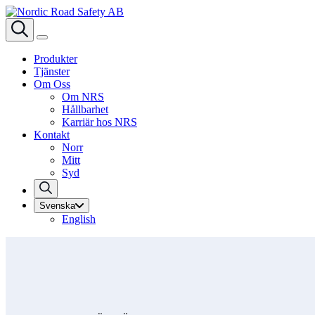
Produkter
Tjänster
Om Oss
Om NRS
Hållbarhet
Karriär hos NRS
Kontakt
Norr
Mitt
Syd
Svenska
English