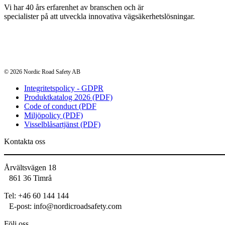
Vi har 40 års erfarenhet av branschen och är
specialister på att utveckla innovativa vägsäkerhetslösningar.
© 2026 Nordic Road Safety AB
Integritetspolicy - GDPR
Produktkatalog 2026 (PDF)
Code of conduct (PDF
Miljöpolicy (PDF)
Visselblåsartjänst (PDF)
Kontakta oss
Årvältsvägen 18
861 36 Timrå
Tel: +46 60 144 144
E‑post: info@nordicroadsafety.com
Följ oss