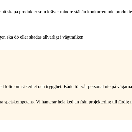
ngar att skapa produkter som kräver mindre stål än konkurrerande produkte
n ska dö eller skadas allvarligt i vägtrafiken.
 löfte om säkerhet och trygghet. Både för vår personal ute på vägarna oc
petskompetens. Vi hanterar hela kedjan från projektering till färdig mo