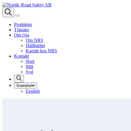
Produkter
Tjänster
Om Oss
Om NRS
Hållbarhet
Karriär hos NRS
Kontakt
Norr
Mitt
Syd
Svenska
English