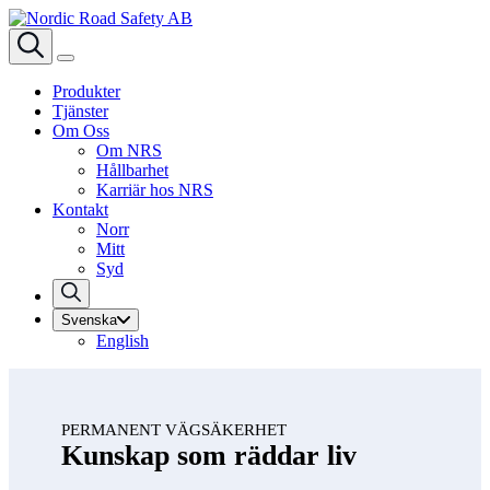
Produkter
Tjänster
Om Oss
Om NRS
Hållbarhet
Karriär hos NRS
Kontakt
Norr
Mitt
Syd
Svenska
English
PERMANENT VÄGSÄKERHET
Kunskap som räddar liv