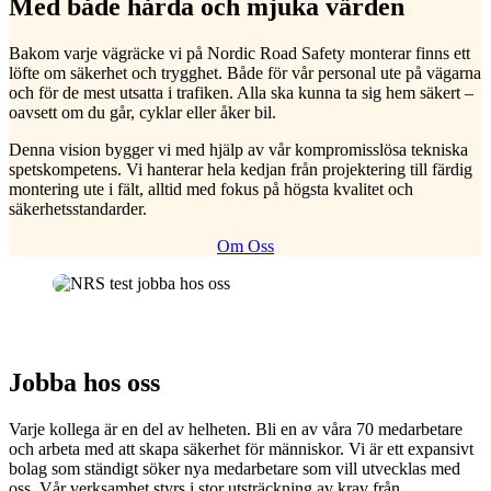
Med både hårda och mjuka värden
Bakom varje vägräcke vi på Nordic Road Safety monterar finns ett
löfte om säkerhet och trygghet. Både för vår personal ute på vägarna
och för de mest utsatta i trafiken. Alla ska kunna ta sig hem säkert –
oavsett om du går, cyklar eller åker bil.
Denna vision bygger vi med hjälp av vår kompromisslösa tekniska
spetskompetens. Vi hanterar hela kedjan från projektering till färdig
montering ute i fält, alltid med fokus på högsta kvalitet och
säkerhetsstandarder.
Om Oss
Jobba hos oss
Varje kollega är en del av helheten. Bli en av våra 70 medarbetare
och arbeta med att skapa säkerhet för människor. Vi är ett expansivt
bolag som ständigt söker nya medarbetare som vill utvecklas med
oss. Vår verksamhet styrs i stor utsträckning av krav från